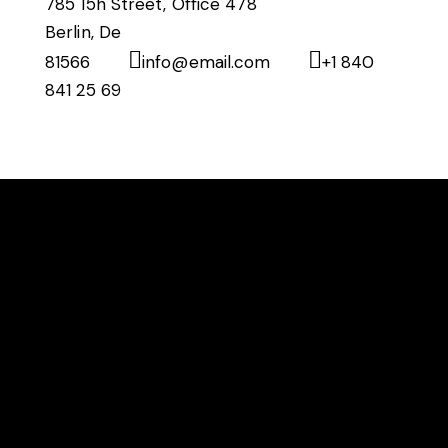
785 15h Street, Office 478
Berlin, De
81566
info@email.com
+1 840
841 25 69
HELLO, WE ARE CARBON PADEL CLUB
Carbon is Manchester’s Premium Indoor Padel Club.
Built for play, learning and community. From world class
courts to social spaces, everything here is designed to
make your padel experience enjoyable, social and
memorable.
LOCATION
Carbon Padel Club